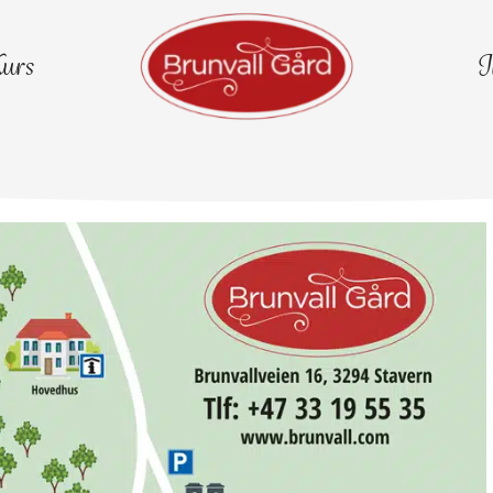
urs
I